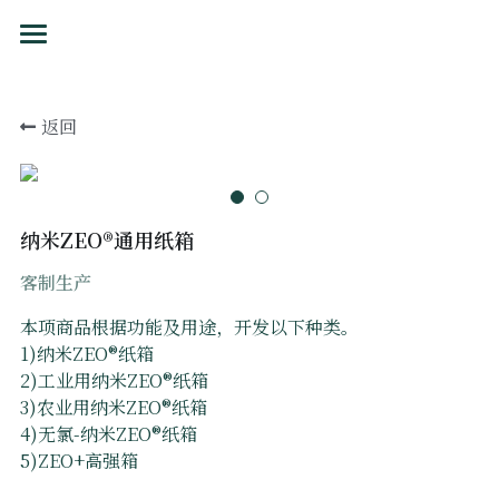
首页
返回
2026-CDP
产品
永续
纳米ZEO®通用纸箱
客制生产
信息
本项商品根据功能及用途，开发以下种类。
关于
1)纳米ZEO®纸箱
2)工业用纳米ZEO®纸箱
供应商
3)农业用纳米ZEO®纸箱
4)无氯-纳米ZEO®纸箱
CDP申报问卷
5)ZEO+高强箱
LCA工具Q&A