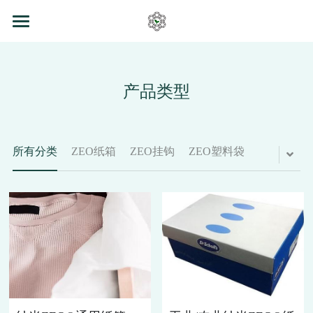
首页
2026-CDP
产品类型
产品
永续
所有分类
ZEO纸箱
ZEO挂钩
ZEO塑料袋
信息
关于
供应商
CDP申报问卷
LCA工具Q&A