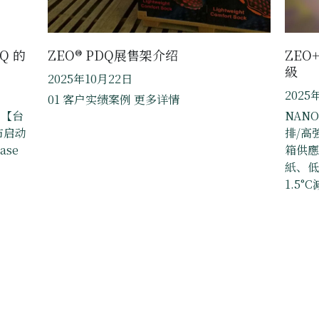
DQ 的
ZEO® PDQ展售架介绍
ZEO
級
2025年10月22日
2025
01 客户实绩案例 更多详情
i 【台
NAN
宣布启动
排/高
ase
箱供應
紙、低
1.5°